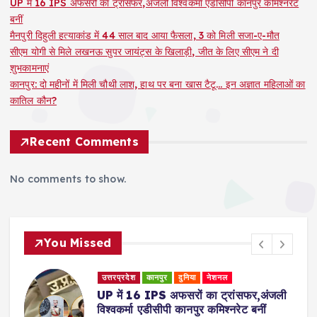
p
UP में 16 IPS अफसरों का ट्रांसफर,अंजली विश्वकर्मा एडीसीपी कानपुर कमिश्नरेट
बनीं
a
मैनपुरी दिहुली हत्याकांड में 44 साल बाद आया फैसला, 3 को मिली सजा-ए-मौत
सीएम योगी से मिले लखनऊ सुपर जायंट्स के खिलाड़ी, जीत के लिए सीएम ने दी
g
शुभकामनाएं
कानपुर: दो महीनों में मिली चौथी लाश, हाथ पर बना खास टैटू… इन अज्ञात महिलाओं का
i
कातिल कौन?
n
Recent Comments
a
No comments to show.
t
i
You Missed
o
उत्तरप्रदेश
कानपुर
दुनिया
नेशनल
मनोरंजन
ली
व्यापार जगत
शिक्षा
n
मैनपुरी दिहुली हत्याकांड में 44 साल बाद आया