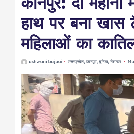
कानपुर: दो महीनों 
हाथ पर बना खास ट
महिलाओं का काति
ashwani bajpai
उत्तरप्रदेश
,
कानपुर
,
दुनिया
,
नेशनल
Ma