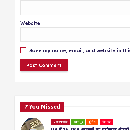
Website
Save my name, email, and website in thi
You Missed
ुर
दुनिया
नेशनल
उत्तरप्रदेश
कानपुर
दु
अफसरों का ट्रांसफर,अंजली
व्यापार जगत
शिक्षा