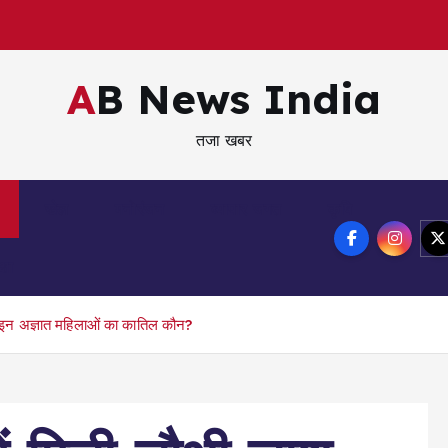
AB News India
तजा खबर
खेल
मनोरंजन
व्यापार जगत
कृषि
्षा
… इन अज्ञात महिलाओं का कातिल कौन?