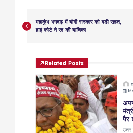
P
महाकुंभ भगदड़ में योगी सरकार को बड़ी राहत,
o
हाई कोर्ट ने रद्द की याचिका
s
t
Related Posts
n
Ma
a
अपन
मंत
v
पैर
उत्तर