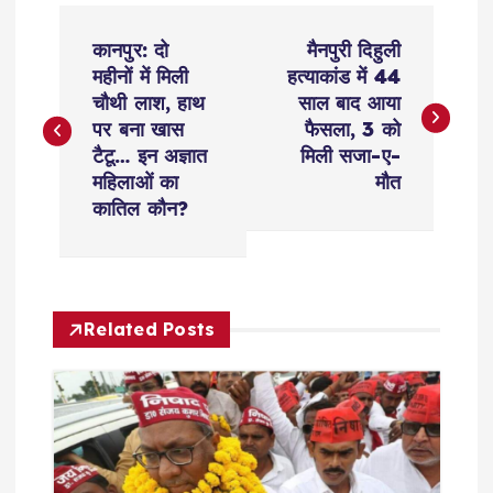
P
कानपुर: दो
मैनपुरी दिहुली
o
महीनों में मिली
हत्याकांड में 44
चौथी लाश, हाथ
साल बाद आया
s
पर बना खास
फैसला, 3 को
टैटू… इन अज्ञात
मिली सजा-ए-
t
महिलाओं का
मौत
कातिल कौन?
n
a
Related Posts
v
i
g