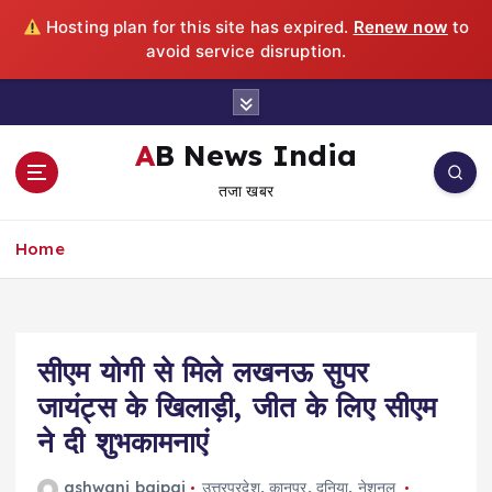
Hosting plan for this site has expired.
Renew now
to
avoid service disruption.
S
k
i
AB News India
p
तजा खबर
t
o
c
Home
o
n
t
e
सीएम योगी से मिले लखनऊ सुपर
n
t
जायंट्स के खिलाड़ी, जीत के लिए सीएम
ने दी शुभकामनाएं
ashwani bajpai
उत्तरप्रदेश
,
कानपुर
,
दुनिया
,
नेशनल