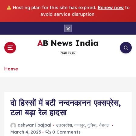
Hosting plan for this site has expired.
Renew now
to
avoid service disruption.
S
k
i
AB News India
p
तजा खबर
t
o
c
Home
o
n
t
e
दो हिस्सों में बटी नन्दनकानन एक्सप्रेस,
n
t
टला बड़ा रेल हादसा
ashwani bajpai
उत्तरप्रदेश
,
कानपुर
,
दुनिया
,
नेशनल
March 4, 2025
0 Comments