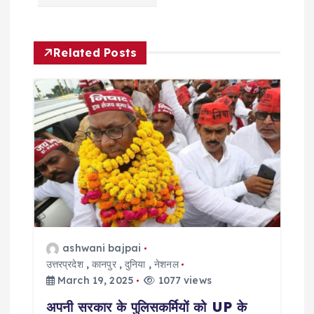
a
v
Related Posts
i
g
a
t
i
o
ashwani bajpai
उत्तरप्रदेश
,
कानपुर
,
दुनिया
,
नेशनल
March 19, 2025
1077 views
n
अपनी सरकार के पुलिसकर्मियों को UP के