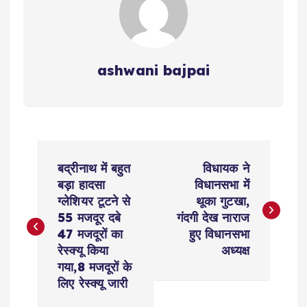
ashwani bajpai
P
बद्रीनाथ में बहुत
विधायक ने
o
बड़ा हादसा
विधानसभा में
ग्लेशियर टूटने से
थूका गुटखा,
s
55 मजदूर दबे
गंदगी देख नाराज
47 मजदूरों का
हुए विधानसभा
t
रेस्क्यू किया
अध्यक्ष
गया,8 मजदूरों के
n
लिए रेस्क्यू जारी