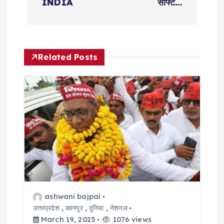
INDIA
सॉफ्ट…
a
v
Related Posts
i
g
a
t
i
o
ashwani bajpai
n
उत्तरप्रदेश
,
कानपुर
,
दुनिया
,
नेशनल
March 19, 2025
1076 views