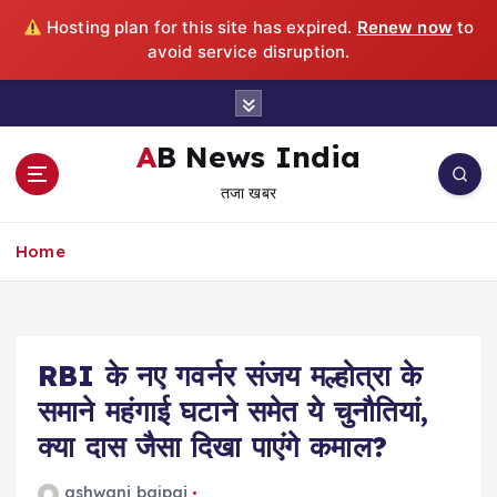
Hosting plan for this site has expired.
Renew now
to
avoid service disruption.
S
k
i
AB News India
p
तजा खबर
t
o
c
Home
o
n
t
e
RBI के नए गवर्नर संजय मल्होत्रा के
n
t
समाने महंगाई घटाने समेत ये चुनौतियां,
क्या दास जैसा दिखा पाएंगे कमाल?
ashwani bajpai