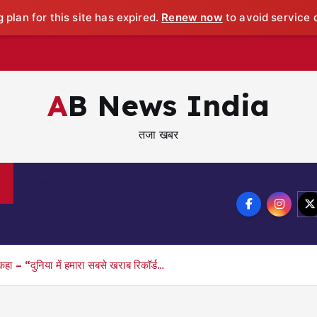
 plan for this site has expired.
Renew now
to avoid service d
AB News India
तजा खबर
खेल
मनोरंजन
व्यापार जगत
कृषि
्षा
हा – “दुनिया में हमारा सबसे खराब रिकॉर्ड…