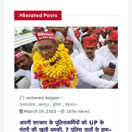
v
Related Posts
i
g
a
t
i
o
ashwani bajpai
n
उत्तरप्रदेश
,
कानपुर
,
दुनिया
,
नेशनल
March 19, 2025
1076 views
अपनी सरकार के पुलिसकर्मियों को UP के
मंत्री की खुली धमकी, 7 पुलिस वालों के हाथ-