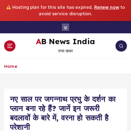
Hosting plan for this site has expired.
Renew now
to
avoid service disruption.
S
k
i
AB News India
p
तजा खबर
t
o
c
Home
o
n
t
e
नए साल पर जगन्नाथ प्रभु के दर्शन का
n
t
प्लान बना रहे हैं? जानें इन जरूरी
बदलावों के बारे में, वरना हो सकती है
परेशानी