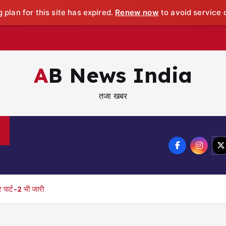
 plan for this site has expired.
Renew now
to avoid service d
AB News India
तजा खबर
खेल
मनोरंजन
व्यापार जगत
कृषि
्षा
पार्ट-2 भी जारी