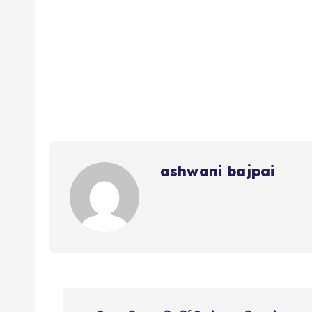
ashwani bajpai
P