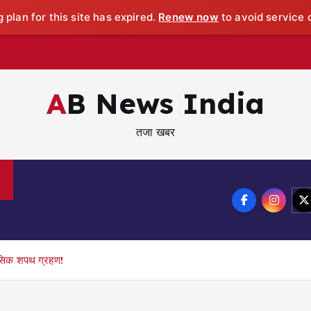
 plan for this site has expired.
Renew now
to avoid service d
AB News India
तजा खबर
खेल
मनोरंजन
व्यापार जगत
कृषि
्षा
हासिक शपथ ग्रहण!