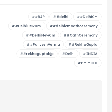
#BJP
#delhi
#DelhiCM
#DelhiCM2025
#delhicmoathceremony
#DelhiNewCm
#OathCeremony
#ParveshVerma
#RekhaGupta
#rekhaguptabjp
Delhi
INDIA
PM MODI