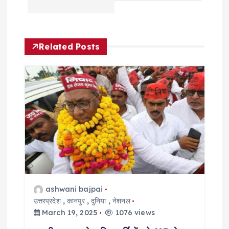
a
v
Related Posts
i
g
a
t
i
o
ashwani bajpai
n
उत्तरप्रदेश
,
कानपुर
,
दुनिया
,
नेशनल
March 19, 2025
1076 views