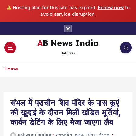
Hosting plan for this site has expired.
Renew now
to
avoid service disruption.
S
k
i
AB News India
p
तजा खबर
t
o
c
Home
o
n
t
e
संभल में प्राचीन शिव मंदिर के पास कुएं
n
t
की खुदाई के दौरान मिली खंडित मूर्तियां,
कार्बन डेटिंग के लिए भेजा जाएगा लैब
ashwani bajpai
उत्तरप्रदेश
,
कानपुर
,
दुनिया
,
नेशनल