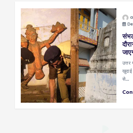
a
De
संभल
दौरा
जाएग
उत्तर 
खुदाई 
से…
Con