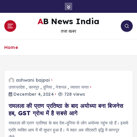
S
k
i
AB News India
p
तजा खबर
t
o
c
Home
o
n
t
e
ashwani bajpai
n
उत्तरप्रदेश
,
कानपुर
,
दुनिया
,
नेशनल
,
व्यापार जगत
t
December 4, 2024
728 views
रामलला की प्राण प्रतिष्ठा के बाद अयोध्या बना बिजनेस
हब, GST ग्रोथ में है सबसे आगे
रामलला की प्राण प्रतिष्ठा के बाद देश-दुनिया से लोग अयोध्या पहुंच रहे हैं। इससे
प्रति व्यक्ति आय में भी सुधार हुआ है। ये शहर अब जीएसटी वृद्धि में कानपुर
जैसे…