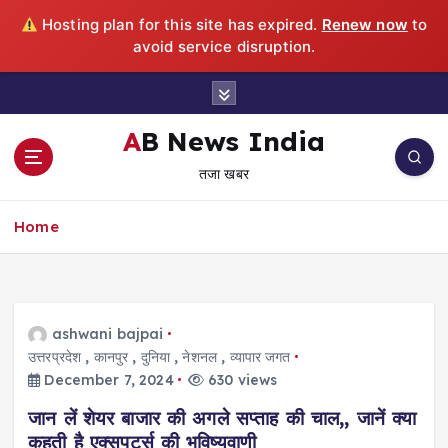
Hosting plan for this site has expired.
Renew now
to
avoid service disruption.
S
k
i
AB News India
p
तजा खबर
t
o
c
Home
o
n
t
e
ashwani bajpai
n
उत्तरप्रदेश
,
कानपुर
,
दुनिया
,
नेशनल
,
व्यापार जगत
t
December 7, 2024
630 views
जान लें शेयर बाजार की अगले सप्ताह की चाल,, जानें क्या
कहती है एक्सपर्ट्स की भविष्यवाणी