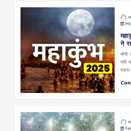
a
Ma
महाक
ने र
मौनी 
गयी य
राहत 
Con
a
Feb