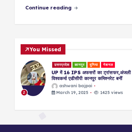
Continue reading
You Missed
उत्तरप्रदेश
कानपुर
दुनिया
नेशनल
 मंत्री
UP में 16 IPS अफसरों का ट्रांसफर,अंजली
पैर
विश्वकर्मा एडीसीपी कानपुर कमिश्नरेट बनीं
ashwani bajpai
March 19, 2025
1425 views
2
s