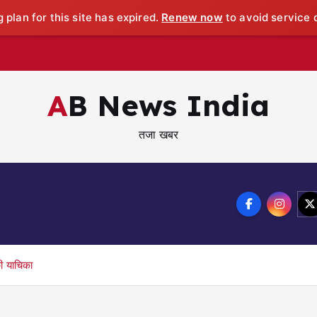
 plan for this site has expired.
Renew now
to avoid service d
AB News India
तजा खबर
खेल
मनोरंजन
व्यापार जगत
कृषि
्षा
की याचिका